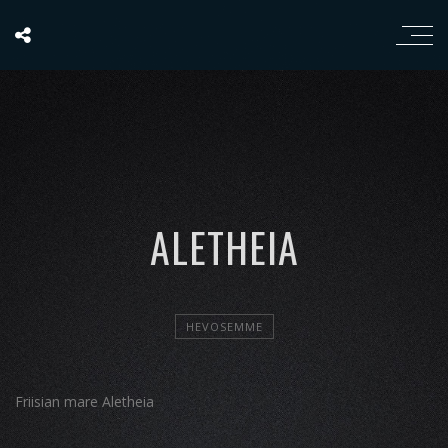
ALETHEIA
HEVOSEMME
Friisian mare Aletheia