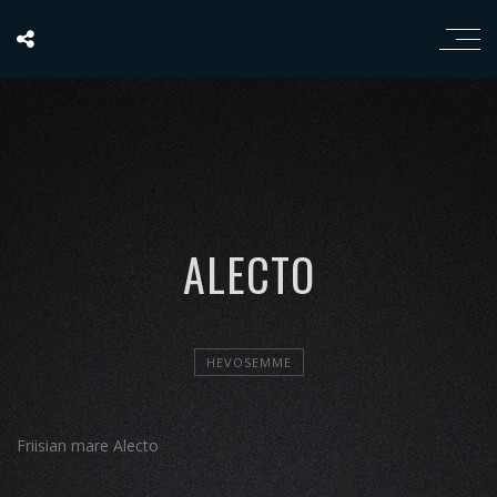
ALECTO
HEVOSEMME
Friisian mare Alecto